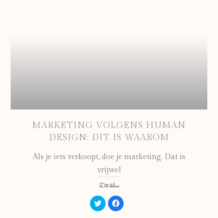
venster
venster
geopend)
geopend)
MARKETING VOLGENS HUMAN
DESIGN: DIT IS WAAROM
Als je iets verkoopt, doe je marketing. Dat is
vrijwel
Dit delen:
Klik
Klik
om
om
te
te