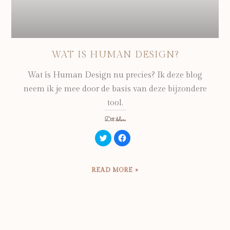
WAT IS HUMAN DESIGN?
Wat ís Human Design nu precies? Ik deze blog
neem ik je mee door de basis van deze bijzondere
tool.
Dit delen:
Klik
Klik
om
om
te
te
delen
delen
met
op
Twitter
Facebook
READ MORE »
(Wordt
(Wordt
in
in
een
een
nieuw
nieuw
venster
venster
geopend)
geopend)