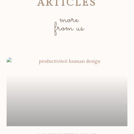
ARTICLES
more
from us