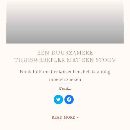
EEN DUURZAMERE
THUISWERKPLEK MET EEN STOOV
Nu ik fulltime freelancer ben, heb ik aardig
moeten zoeken
Dit delen:
Klik
Klik
om
om
te
te
delen
delen
met
op
Twitter
Facebook
READ MORE »
(Wordt
(Wordt
in
in
een
een
nieuw
nieuw