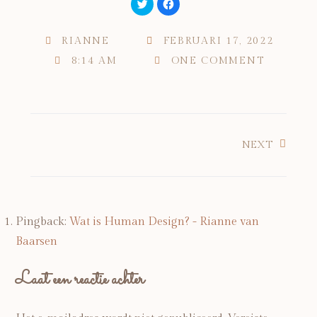
Klik
Klik
om
om
te
te
delen
delen
met
op
RIANNE
FEBRUARI 17, 2022
Twitter
Facebook
(Wordt
(Wordt
8:14 AM
in
ONE COMMENT
in
een
een
nieuw
nieuw
venster
venster
geopend)
geopend)
NEXT
Pingback:
Wat is Human Design? - Rianne van
Baarsen
Laat een reactie achter