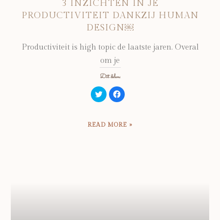
3 INZICHTEN IN JE
PRODUCTIVITEIT DANKZIJ HUMAN
DESIGN￼
Productiviteit is high topic de laatste jaren. Overal
om je
Dit delen:
Klik
Klik
om
om
te
te
delen
delen
met
op
Twitter
Facebook
READ MORE »
(Wordt
(Wordt
in
in
een
een
nieuw
nieuw
venster
venster
geopend)
geopend)