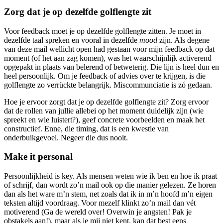
Zorg dat je op dezelfde golflengte zit
Voor feedback moet je op dezelfde golflengte zitten. Je moet in
dezelfde taal spreken en vooral in dezelfde
mood
zijn. Als degene
van deze mail wellicht open had gestaan voor mijn feedback op dat
moment (of het aan zag komen), was het waarschijnlijk activerend
opgepakt in plaats van belerend of betweterig. Die lijn is heel dun en
heel persoonlijk. Om je feedback of advies over te krijgen, is die
golflengte zo verrückte belangrijk. Miscommunciatie is zó gedaan.
Hoe je ervoor zorgt dat je op dezelfde golflengte zit? Zorg ervoor
dat de rollen van jullie allebei op het moment duidelijk zijn (wie
spreekt en wie luistert?), geef concrete voorbeelden en maak het
constructief. Enne, die timing, dat is een kwestie van
onderbuikgevoel. Negeer die dus nooit.
Make it personal
Persoonlijkheid is key. Als mensen weten wie ik ben en hoe ik praat
of schrijf, dan wordt zo’n mail ook op die manier gelezen. Ze horen
dan als het ware m’n stem, net zoals dat ik in m’n hoofd m’n eigen
teksten altijd voordraag. Voor mezelf klinkt zo’n mail dan vét
motiverend (Ga de wereld over! Overwin je angsten! Pak je
obstakels aan!), maar als je mij niet kent, kan dat best eens