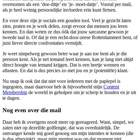
overnomen als een ‘doe-ditje’ en ‘je- moet-datje’. Vooral per mail,
als je heel weinig persoonlijke invloeden erin kunt fietsen.
En voor deze zijn je socials een gouden tool. Veel je gezicht laten
zien, praten en je werk delen, zorgt ervoor dat mensen jou leren
kennen. En dan weten ze dus óók dat jouw sarcasme gewoon je
tweede taal is. Of dat je een recht-door-zeese Rotterdammert bent, of
juist liever directe confrontaties vermijdt.
Je weet simpelweg gewoon beter waar je aan toe bent als je die
persoon kent. Als je net iemand leert kennen, kan je lang niet altijd
direct hoogte van iemand krijgen. Dat is een beetje wennen en
aftasten. En dat is dus precies zo met jou en je (potentiële) klant.
Nu snap ik ook dat dat niet voor iedereen met de paplepel is
ingegoten, maar daarvoor heb ik bijvoorbeeld mijn
Content
Membership
de wereld in geholpen om je scherp te houden en je uit
te dagen.
Nog even over die mail
Daar heb ik overigens nooit meer op gereageerd. Want, simpel, we
zaten niet op dezelfde golflengte, dat was overduidelijk. De
ontvanger kende mij goed genoeg om mijn intenties te kennen (die
is dus afgevinkt), maar mijn mening was op dat moment niet